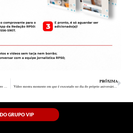
PRÓXIMA
Bandido assalta teresinenses e é baleado por Cidadão Fantasma no bairro Tabuleta
Vídeo mostra momento em que é executado no dia do próprio aniversário em Teresina
 DO GRUPO VIP