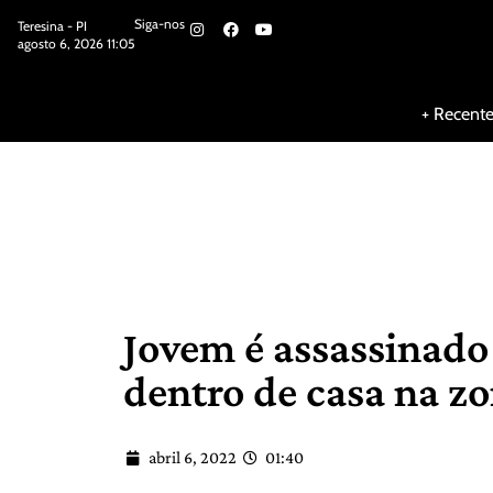
Siga-nos
Teresina - PI
agosto 6, 2026 11:05
Siga-nos
+ Recent
Jovem é assassinado
dentro de casa na z
abril 6, 2022
01:40