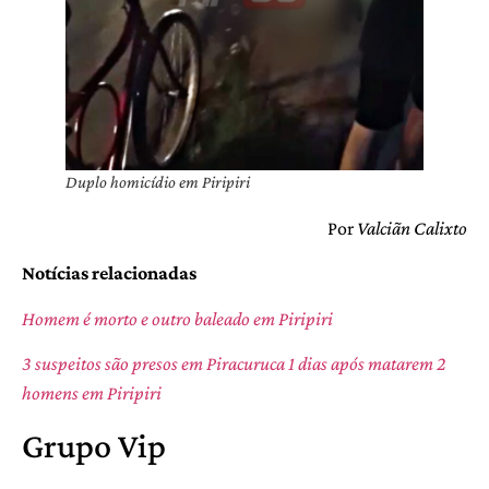
Duplo homicídio em Piripiri
Por
Valciãn Calixto
Notícias relacionadas
Homem é morto e outro baleado em Piripiri
3 suspeitos são presos em Piracuruca 1 dias após matarem 2
homens em Piripiri
Grupo Vip