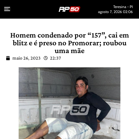
Teresina - PI
agosto 7, 2026 02:06
Homem condenado por “157”, cai em
blitz e é preso no Promorar; roubou
uma mãe
maio 26, 2023
22:37