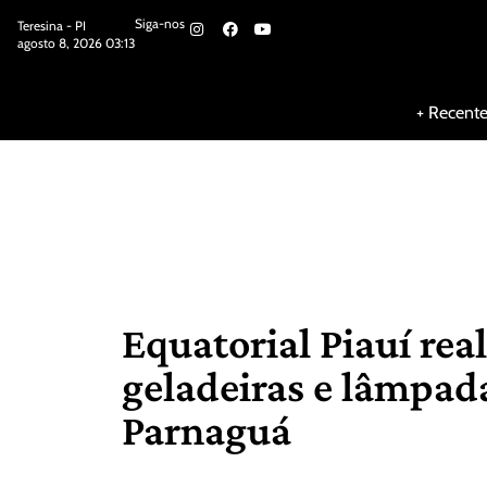
Siga-nos
Teresina - PI
agosto 8, 2026 03:13
Siga-nos
+ Recent
Equatorial Piauí rea
geladeiras e lâmpad
Parnaguá