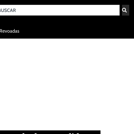
Teresina - PI
Revoadas
agosto 8, 2026 03:13