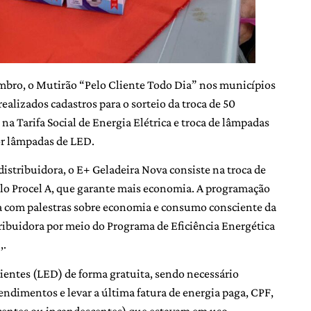
embro, o Mutirão “Pelo Cliente Todo Dia” nos municípios
ealizados cadastros para o sorteio da troca de 50
na Tarifa Social de Energia Elétrica e troca de lâmpadas
or lâmpadas de LED.
istribuidora, o E+ Geladeira Nova consiste na troca de
selo Procel A, que garante mais economia. A programação
a com palestras sobre economia e consumo consciente da
tribuidora por meio do Programa de Eficiência Energética
),.
cientes (LED) de forma gratuita, sendo necessário
endimentos e levar a última fatura de energia paga, CPF,
scentes ou incandescentes) que estavam em uso.