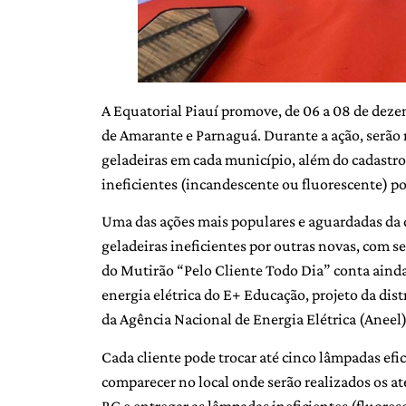
A Equatorial Piauí promove, de 06 a 08 de dez
de Amarante e Parnaguá. Durante a ação, serão r
geladeiras em cada município, além do cadastro 
ineficientes (incandescente ou fluorescente) p
Uma das ações mais populares e aguardadas da d
geladeiras ineficientes por outras novas, com 
do Mutirão “Pelo Cliente Todo Dia” conta aind
energia elétrica do E+ Educação, projeto da dis
da Agência Nacional de Energia Elétrica (Aneel
Cada cliente pode trocar até cinco lâmpadas efi
comparecer no local onde serão realizados os at
RG e entregar as lâmpadas ineficientes (fluore