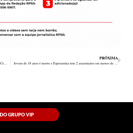
PRÓXIMA
PMs de bike prendem 2 assaltantes; 1 no bairro Cabral, outro perto da Central
Jovem de 18 anos é morto e Esperantina tem 2 assassinatos em menos de 12h
 DO GRUPO VIP