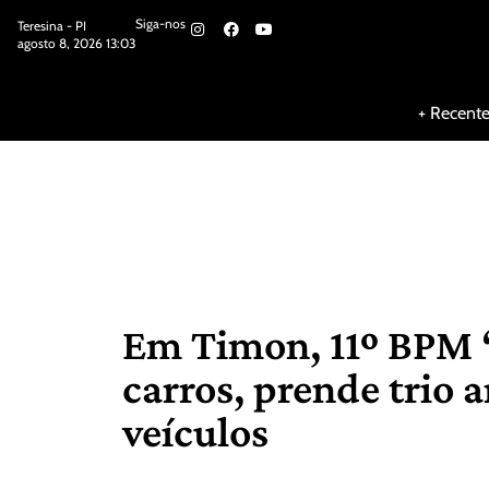
Siga-nos
Teresina - PI
agosto 8, 2026 13:03
Siga-nos
+ Recent
Em Timon, 11º BPM 
carros, prende trio 
veículos