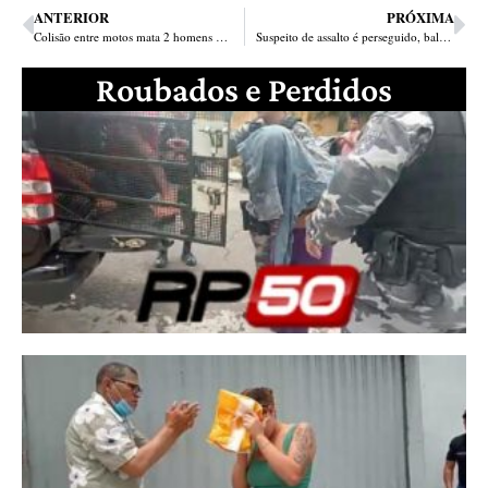
ANTERIOR
PRÓXIMA
Colisão entre motos mata 2 homens em estrada que liga Campo Maior a Jatobá do Piauí
Suspeito de assalto é perseguido, baleado e esfaqueado na zona Sul
Roubados e Perdidos