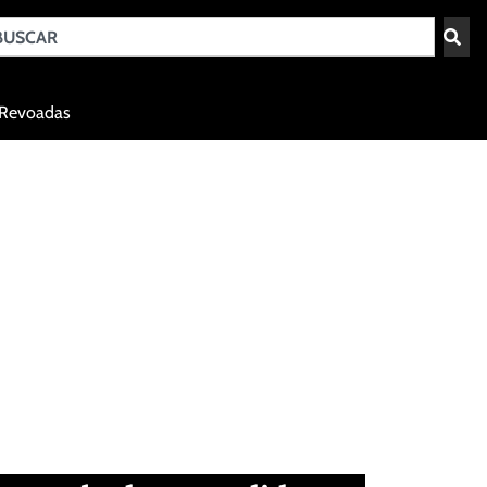
Teresina - PI
Revoadas
agosto 3, 2026 06:11