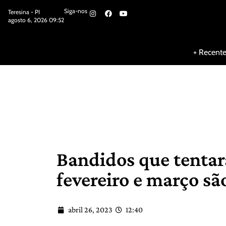
Siga-nos
Teresina - PI
agosto 6, 2026 09:52
Siga-nos
+ Recent
Bandidos que tentar
fevereiro e março sã
abril 26, 2023
12:40