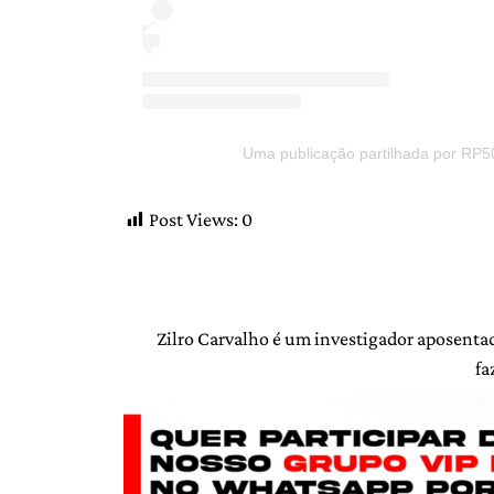
Uma publicação partilhada por RP5
Post Views:
0
Zilro Carvalho é um investigador aposentad
fa