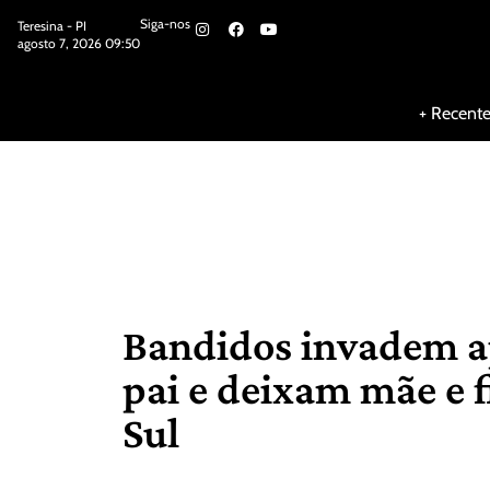
Siga-nos
Teresina - PI
agosto 7, 2026 09:50
Siga-nos
+ Recent
Bandidos invadem a
pai e deixam mãe e f
Sul