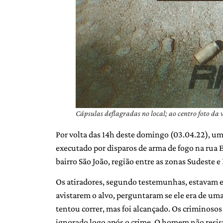
Cápsulas deflagradas no local; ao centro foto da 
Por volta das 14h deste domingo (03.04.22), u
executado por disparos de arma de fogo na rua
bairro São João, região entre as zonas Sudeste e
Os atiradores, segundo testemunhas, estavam e
avistarem o alvo, perguntaram se ele era de u
tentou correr, mas foi alcançado. Os criminoso
ignorado logo após o crime. O homem não resist