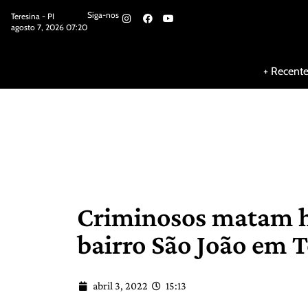
Siga-nos
Teresina - PI
agosto 7, 2026 07:20
Siga-nos
+ Recent
Criminosos matam h
bairro São João em T
abril 3, 2022
15:13