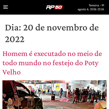
Teresina - PI
agosto 6, 2026 23:26
Dia:
20 de novembro de
2022
Homem é executado no meio de
todo mundo no festejo do Poty
Velho