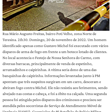
Rua Mário Augusto Freitas, bairro Poti Velho, zona Norte de
Teresina. 21h30. Domingo, 20 de novembro de 2022. Um homem
identificado apenas como Gustavo Michel foi executado com vários
disparos de arma de fogo em frente a um boteco lotado de clientes.
No local acontecia o Festejo de Nossa Senhora do Carmo, com
diversas barracas, principalmente de venda de espetinho,
arrumadinhos e caipirinhas. A vítima seria dono de uma das
banquinhas de caipirinha. Informações levantadas junto à PM
apontam que três suspeitos surgiram em um carro, desceram e
abriram fogo contra Michel. Ele não resistiu aos ferimentos, sendo
alvejado nas costas e cabeça, e foi a óbito na calçada. Uma segunda
pessoa foi atingida pelos disparos dos criminosos e precisou ser
atendida pelos socorristas do Serviço de Atendimento Móvel de
Urgência (SAMU). Guarnições do 9° Batalhão de Polícia Militar