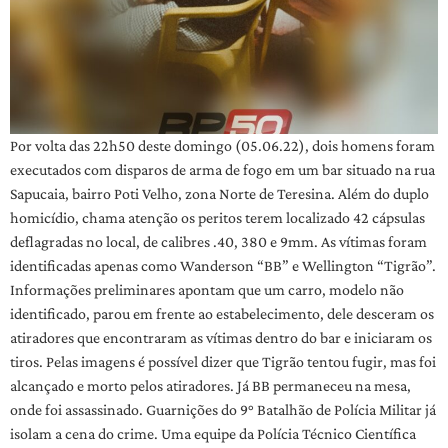
Por volta das 22h50 deste domingo (05.06.22), dois homens foram
executados com disparos de arma de fogo em um bar situado na rua
Sapucaia, bairro Poti Velho, zona Norte de Teresina. Além do duplo
homicídio, chama atenção os peritos terem localizado 42 cápsulas
deflagradas no local, de calibres .40, 380 e 9mm. As vítimas foram
identificadas apenas como Wanderson “BB” e Wellington “Tigrão”.
Informações preliminares apontam que um carro, modelo não
identificado, parou em frente ao estabelecimento, dele desceram os
atiradores que encontraram as vítimas dentro do bar e iniciaram os
tiros. Pelas imagens é possível dizer que Tigrão tentou fugir, mas foi
alcançado e morto pelos atiradores. Já BB permaneceu na mesa,
onde foi assassinado. Guarnições do 9° Batalhão de Polícia Militar já
isolam a cena do crime. Uma equipe da Polícia Técnico Científica