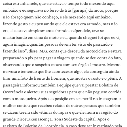
coisa estranha nele, que ele estava o tempo todo mexendo aqui
embaixo e eu segurava no ferro de trás [garupa] da moto, porque
não abraço quem não conheço, e ele mexendo aqui embaixo,
fazendo gesto e eu pensando que ele estava era armado, mas não
era, ele estava simplesmente abrindo o zíper dele, tava se
masturbando em cima da moto e eu, quando cheguei foi que eu vi,
agora imagina quantas pessoas devem ter visto ele passando e
fazendo isso”, disse. M.G. conta que desceu da motocicleta e estava
preparando o pix para pagar a viagem quando se deu conta do fato,
observando que o suspeito estava com seu órgão à mostra. Mesmo
nervosa e temendo que lhe acontecesse algo, ela conseguiu ainda
tirar uma foto de frente do homem, que mostra o rosto e o pênis. A
passageira informou também à equipe que vai prestar Boletim de
Ocorrência e alertou suas seguidoras para que não peguem corrida
com o motoqueiro. Após a exposição em seu perfil no Instagram, a
mulher contou que recebeu relatos de outras pessoas que também
se dizem terem sido vítimas do rapaz e que ele mora na região do
grande Dirceu/Renascença, zona Sudeste da capital. Após o
registro do Boletim de Ocorrência, o caso deve ser investigado pela