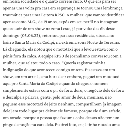
em nossa sociedade e o quanto correm risco. O que era para ser
apenas uma volta pra casa em segurança se tornou uma lembrança
traumática para uma Leitora RP50. A mulher, que vamos identificar
apenas como M.G., de 19 anos, expôs em seu perfil no Instagram
que ao sair de um show na zona Leste, já por volta das 6h deste
domingo (05.06.22), retornou para sua residência, situada no
bairro Santa Maria da Codipi, na extrema zona Norte de Teresina.
Lá chegando, ela notou que o mototáxi que a levou estava com o
pênis fora da calça. A equipe RP50 de Jornalismo conversou com a
mulher, que relatou todo o caso. “Queria registrar minha
indignação do que aconteceu comigo ontem. Eu estava em um
show, em um arraiá, e na hora de ir embora, peguei um mototaxi
aqui pro Santa Maria da Codipi e quando chegou o homem
simplesmente estava com o p… de fora, duro, o negócio dele de fora
e desculpa a palavra, gente, pelo amor de deus, meninas, não
peguem esse mototaxi de jeito nenhum, compartilhem [a imagem
dele] em todo lugar pra deixar ele famoso, porque ele é um safado,
um tarado, porque a pessoa que faz uma coisa dessas não tem um
pingo de noção na cara dela. Eu tirei foto, eu já tinha notado uma