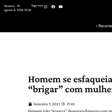
Siga-nos
Teresina - PI
agosto 8, 2026 10:26
Siga-nos
+ Recent
Homem se esfaqueia
“brigar” com mulhe
fevereiro 7, 2023
17:45
Homem não “guenta” desentendimento com mul