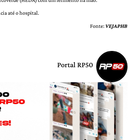
Arcoverde (HEDA) com um ferimento na mão.
ia até o hospital.
Fonte:
VEJAPHB
Portal RP50