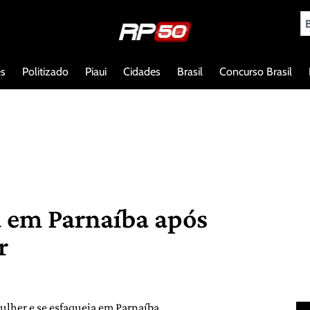
es
Politizado
Piaui
Cidades
Brasil
Concurso Brasil
 em Parnaíba após
r
her e se esfaqueia em Parnaíba