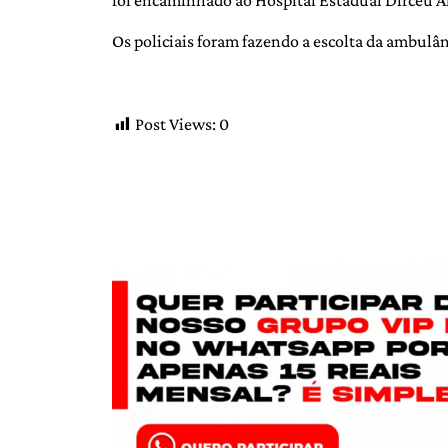
foi encaminhado ao Hospital Estadual Dirceu 
Os policiais foram fazendo a escolta da ambulânc
Post Views:
0